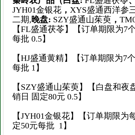
秦岭农产品（白盘
:
FL盛通茯苓
JYH01金银花
，
XYS盛通西洋参三
二期,
晚盘
:
SZY盛通山茱萸
，
TM
【FL盛通茯苓】【订单期限为7个
每批 0.5】
【HJ盛通黄精】【订单期限为7个
每批 1】
【SZY盛通山茱萸】【白盘和夜盘
销日 固定80元 0.5】
【JYH01金银花】【订单期限为
定50元每批 1】